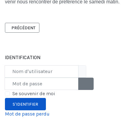
venir nous rencontrer de préférence le samedi matin.
ARTICLE PRÉCÉDENT : LICENCES 2025
PRÉCÉDENT
IDENTIFICATION
Nom d'utilisateur
Mot de passe
AFFICHER LE MOT DE PAS
Se souvenir de moi
S'IDENTIFIER
Mot de passe perdu