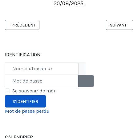
30/09/2025.
ARTICLE PRÉCÉDENT : CONCOURS F3A FAI / CONTEST F3A FAI
ARTICLE SUIV
PRÉCÉDENT
SUIVANT
IDENTIFICATION
Nom d'utilisateur
Mot de passe
AFFICHER LE MOT DE PAS
Se souvenir de moi
S'IDENTIFIER
Mot de passe perdu
CALENDRIER